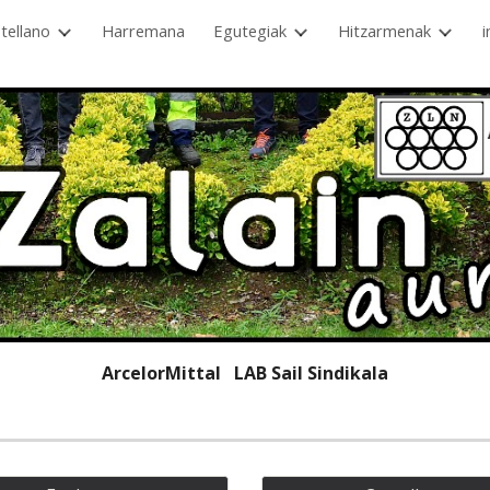
tellano
Harremana
Egutegiak
Hitzarmenak
i
ip to main content
Skip to navigat
ArcelorMittal LAB
Sail Sindikala