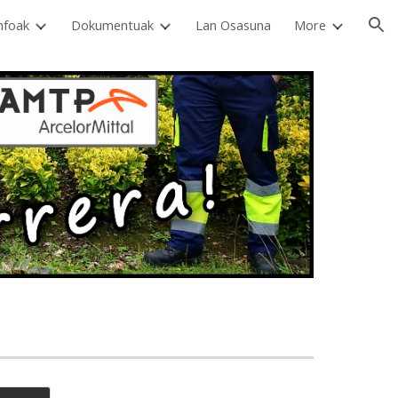
nfoak
Dokumentuak
Lan Osasuna
More
ion