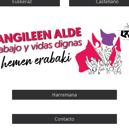
Euskeraz
Castellano
Harremana
Contacto