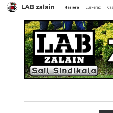
LAB zalain
Hasiera
Euskeraz
Cas
Sk