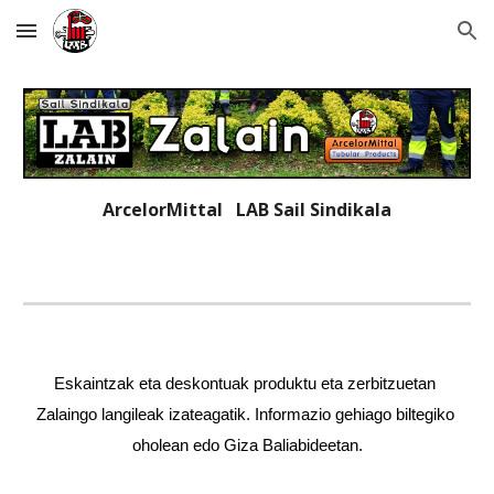
Skip to main content
Skip to navigation
ArcelorMittal   LAB 
Sail Sindikala
Eskaintzak eta deskontuak produktu eta zerbitzuetan 
Zalaingo langileak izateagatik. Informazio gehiago biltegiko 
oholean edo 
G
iza 
B
aliabideetan.