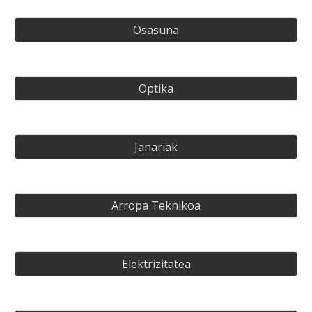
Osasuna
Optika
Janariak
Arropa Teknikoa
Elektrizitatea