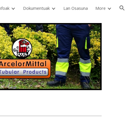
nfoak
Dokumentuak
Lan Osasuna
More
ion