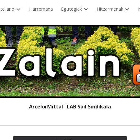
tellano
Harremana
Egutegiak
Hitzarmenak
i
ip to main content
Skip to navigat
ArcelorMittal   LAB 
Sail Sindikala