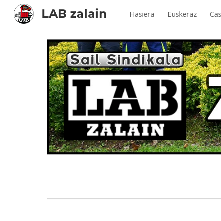
LAB zalain
Hasiera
Euskeraz
Cas
Sk