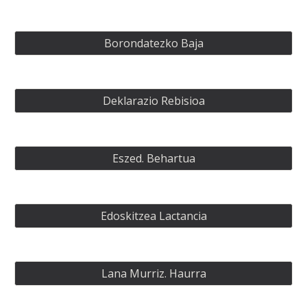
Borondatezko Baja
Deklarazio Rebisioa
Eszed. Behartua
Edoskitzea Lactancia
Lana Murriz. Haurra