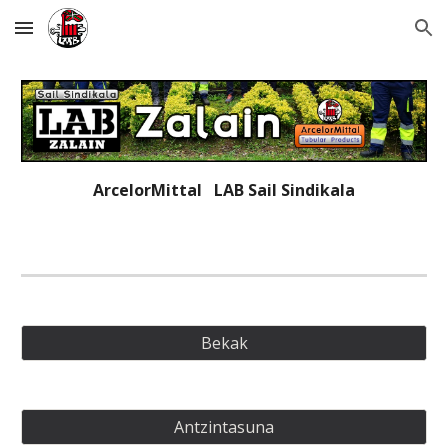
Skip to main content
Skip to navigation
ArcelorMittal   LAB 
Sail Sindikala
Bekak
Antzintasuna