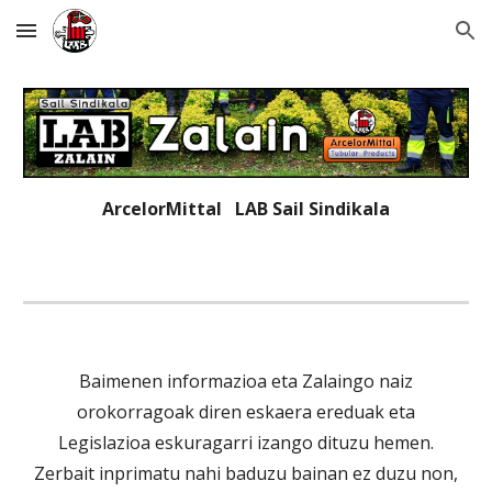
Skip to main content
Skip to navigation
ArcelorMittal LAB
Sail Sindikala
Baimenen informazioa eta Zalaingo naiz
orokorragoak diren eskaera ereduak eta
Legislazioa eskuragarri izango dituzu hemen.
Zerbait inprimatu nahi baduzu bainan ez duzu non,