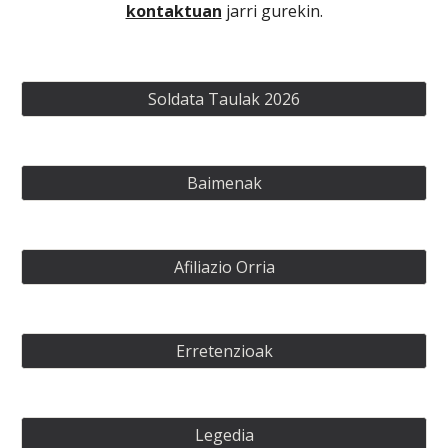
kontaktuan
jarri gurekin.
Soldata Taulak 2026
Baimenak
Afiliazio Orria
Erretenzioak
Legedia